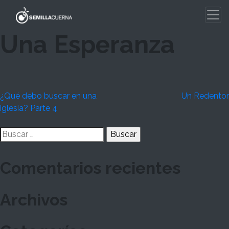
Skip
to
content
Una Esperanza
Navegación
¿Qué debo buscar en una
Un Redentor
iglesia? Parte 4
de
Buscar:
entradas
Comentarios recientes
Archivos