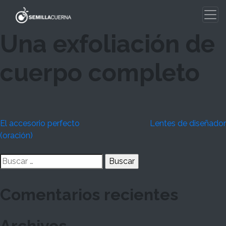
Skip
to
content
Una exfoliación de
cuerpo completo
Navegación
El accesorio perfecto
Lentes de diseñador
(oración)
de
Buscar:
entradas
Comentarios recientes
Archivos