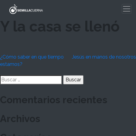
Skip
to
content
Y la casa se llenó
Navegación
¿Cómo saber en que tiempo
Jesús en manos de nosotros
estamos?
de
Buscar:
entradas
Comentarios recientes
Archivos