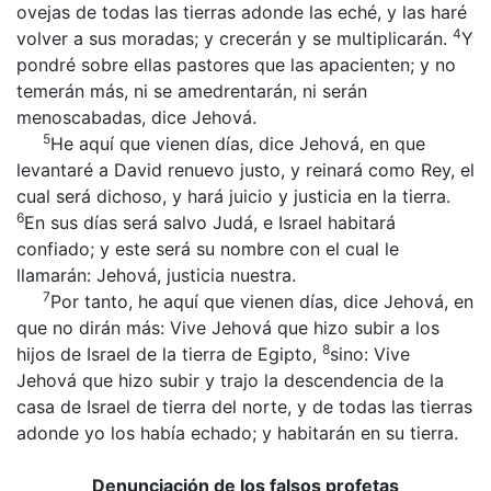
ovejas de todas las tierras adonde las eché, y las haré
4
volver a sus moradas; y crecerán y se multiplicarán.
Y
pondré sobre ellas pastores que las apacienten; y no
temerán más, ni se amedrentarán, ni serán
menoscabadas, dice Jehová.
5
He aquí que vienen días, dice Jehová, en que
levantaré a David renuevo justo, y reinará como Rey, el
cual será dichoso, y hará juicio y justicia en la tierra.
6
En sus días será salvo Judá, e Israel habitará
confiado; y este será su nombre con el cual le
llamarán: Jehová, justicia nuestra.
7
Por tanto, he aquí que vienen días, dice Jehová, en
que no dirán más: Vive Jehová que hizo subir a los
8
hijos de Israel de la tierra de Egipto,
sino: Vive
Jehová que hizo subir y trajo la descendencia de la
casa de Israel de tierra del norte, y de todas las tierras
adonde yo los había echado; y habitarán en su tierra.
Denunciación de los falsos profetas