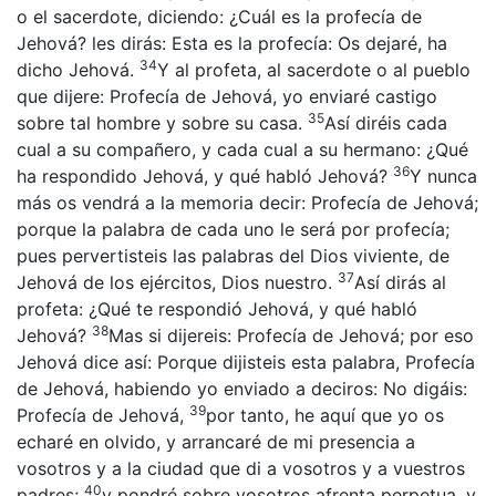
o el sacerdote, diciendo: ¿Cuál es la profecía de
Jehová? les dirás: Esta es la profecía: Os dejaré, ha
34
dicho Jehová.
Y al profeta, al sacerdote o al pueblo
que dijere: Profecía de Jehová, yo enviaré castigo
35
sobre tal hombre y sobre su casa.
Así diréis cada
cual a su compañero, y cada cual a su hermano: ¿Qué
36
ha respondido Jehová, y qué habló Jehová?
Y nunca
más os vendrá a la memoria decir: Profecía de Jehová;
porque la palabra de cada uno le será por profecía;
pues pervertisteis las palabras del Dios viviente, de
37
Jehová de los ejércitos, Dios nuestro.
Así dirás al
profeta: ¿Qué te respondió Jehová, y qué habló
38
Jehová?
Mas si dijereis: Profecía de Jehová; por eso
Jehová dice así: Porque dijisteis esta palabra, Profecía
de Jehová, habiendo yo enviado a deciros: No digáis:
39
Profecía de Jehová,
por tanto, he aquí que yo os
echaré en olvido, y arrancaré de mi presencia a
vosotros y a la ciudad que di a vosotros y a vuestros
40
padres;
y pondré sobre vosotros afrenta perpetua, y