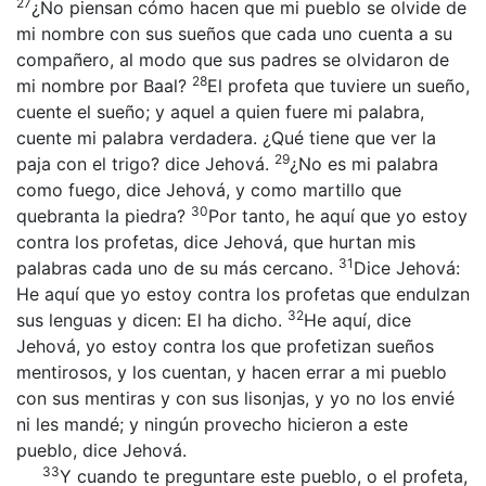
27
¿No piensan cómo hacen que mi pueblo se olvide de
mi nombre con sus sueños que cada uno cuenta a su
compañero, al modo que sus padres se olvidaron de
28
mi nombre por Baal?
El profeta que tuviere un sueño,
cuente el sueño; y aquel a quien fuere mi palabra,
cuente mi palabra verdadera. ¿Qué tiene que ver la
29
paja con el trigo? dice Jehová.
¿No es mi palabra
como fuego, dice Jehová, y como martillo que
30
quebranta la piedra?
Por tanto, he aquí que yo estoy
contra los profetas, dice Jehová, que hurtan mis
31
palabras cada uno de su más cercano.
Dice Jehová:
He aquí que yo estoy contra los profetas que endulzan
32
sus lenguas y dicen: El ha dicho.
He aquí, dice
Jehová, yo estoy contra los que profetizan sueños
mentirosos, y los cuentan, y hacen errar a mi pueblo
con sus mentiras y con sus lisonjas, y yo no los envié
ni les mandé; y ningún provecho hicieron a este
pueblo, dice Jehová.
33
Y cuando te preguntare este pueblo, o el profeta,