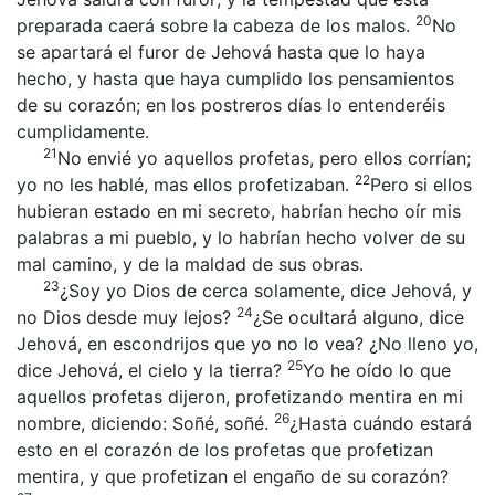
20
preparada caerá sobre la cabeza de los malos.
No
se apartará el furor de Jehová hasta que lo haya
hecho, y hasta que haya cumplido los pensamientos
de su corazón; en los postreros días lo entenderéis
cumplidamente.
21
No envié yo aquellos profetas, pero ellos corrían;
22
yo no les hablé, mas ellos profetizaban.
Pero si ellos
hubieran estado en mi secreto, habrían hecho oír mis
palabras a mi pueblo, y lo habrían hecho volver de su
mal camino, y de la maldad de sus obras.
23
¿Soy yo Dios de cerca solamente, dice Jehová, y
24
no Dios desde muy lejos?
¿Se ocultará alguno, dice
Jehová, en escondrijos que yo no lo vea? ¿No lleno yo,
25
dice Jehová, el cielo y la tierra?
Yo he oído lo que
aquellos profetas dijeron, profetizando mentira en mi
26
nombre, diciendo: Soñé, soñé.
¿Hasta cuándo estará
esto en el corazón de los profetas que profetizan
mentira, y que profetizan el engaño de su corazón?