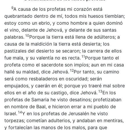
9
A causa de los profetas mi corazón está
quebrantado dentro de mí, todos mis huesos tiemblan;
estoy como un ebrio, y como hombre a quien dominó
el vino, delante de Jehová, y delante de sus santas
10
palabras.
Porque la tierra está llena de adúlteros; a
causa de la maldición la tierra está desierta; los
pastizales del desierto se secaron; la carrera de ellos
11
fue mala, y su valentía no es recta.
Porque tanto el
profeta como el sacerdote son impíos; aun en mi casa
12
hallé su maldad, dice Jehová.
Por tanto, su camino
será como resbaladeros en oscuridad; serán
empujados, y caerán en él; porque yo traeré mal sobre
13
ellos en el año de su castigo, dice Jehová.
En los
profetas de Samaria he visto desatinos; profetizaban
en nombre de Baal, e hicieron errar a mi pueblo de
14
Israel.
Y en los profetas de Jerusalén he visto
torpezas; cometían adulterios, y andaban en mentiras,
y fortalecían las manos de los malos, para que