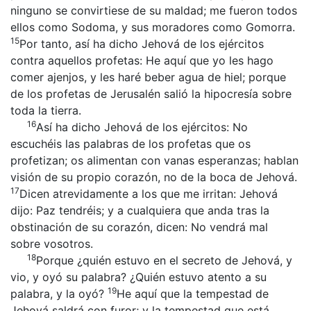
ninguno se convirtiese de su maldad; me fueron todos
ellos como Sodoma, y sus moradores como Gomorra.
15
Por tanto, así ha dicho Jehová de los ejércitos
contra aquellos profetas: He aquí que yo les hago
comer ajenjos, y les haré beber agua de hiel; porque
de los profetas de Jerusalén salió la hipocresía sobre
toda la tierra.
16
Así ha dicho Jehová de los ejércitos: No
escuchéis las palabras de los profetas que os
profetizan; os alimentan con vanas esperanzas; hablan
visión de su propio corazón, no de la boca de Jehová.
17
Dicen atrevidamente a los que me irritan: Jehová
dijo: Paz tendréis; y a cualquiera que anda tras la
obstinación de su corazón, dicen: No vendrá mal
sobre vosotros.
18
Porque ¿quién estuvo en el secreto de Jehová, y
vio, y oyó su palabra? ¿Quién estuvo atento a su
19
palabra, y la oyó?
He aquí que la tempestad de
Jehová saldrá con furor; y la tempestad que está