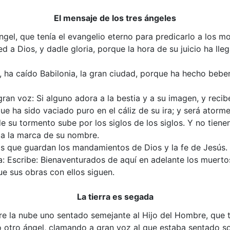
El mensaje de los tres ángeles
ngel, que tenía el evangelio eterno para predicarlo a los mor
 a Dios, y dadle gloria, porque la hora de su juicio ha lleg
o, ha caído Babilonia, la gran ciudad, porque ha hecho beber
 gran voz: Si alguno adora a la bestia y a su imagen, y rec
que ha sido vaciado puro en el cáliz de su ira; y será ator
e su tormento sube por los siglos de los siglos. Y no tien
iba la marca de su nombre.
los que guardan los mandamientos de Dios y la fe de Jesús.
: Escribe: Bienaventurados de aquí en adelante los muertos
ue sus obras con ellos siguen.
La tierra es segada
bre la nube uno sentado semejante al Hijo del Hombre, que 
ó otro ángel, clamando a gran voz al que estaba sentado so