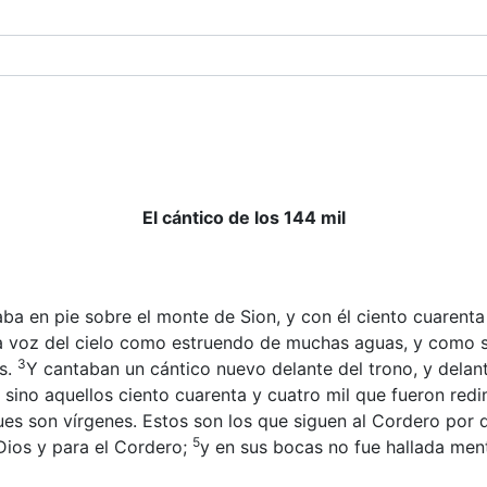
El cántico de los 144 mil
ba en pie sobre el monte de Sion, y con él ciento cuarenta 
a voz del cielo como estruendo de muchas aguas, y como so
3
s.
Y cantaban un cántico nuevo delante del trono, y delante
 sino aquellos ciento cuarenta y cuatro mil que fueron redim
es son vírgenes. Estos son los que siguen al Cordero por 
5
Dios y para el Cordero;
y en sus bocas no fue hallada ment