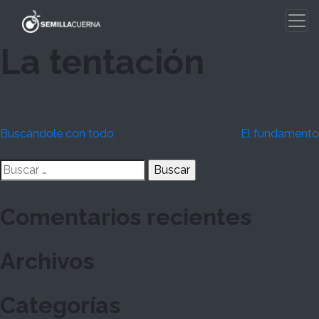
Skip
to
content
La tentación
Navegación
Buscándole con todo
El fundamento
de
Buscar:
entradas
Comentarios recientes
Archivos
Categorías