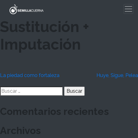
Skip
to
content
Sustitución +
Imputación
Navegación
La piedad como fortaleza
Huye, Sigue, Pelea
de
Buscar:
entradas
Comentarios recientes
Archivos